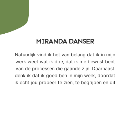
MIRANDA DANSER
Natuurlijk vind ik het van belang dat ik in mijn
werk weet wat ik doe, dat ik me bewust bent
van de processen die gaande zijn. Daarnaast
denk ik dat ik goed ben in mijn werk, doordat
ik echt jou probeer te zien, te begrijpen en dit
te vertalen, voor jou, of voor de omgeving.
Hoe kunnen we samen zorgen dat jij gezien en
begrepen wordt, door samen actief bezig te
zijn komen we tot mooie activiteiten en
gespreken.